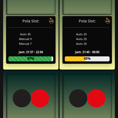
Pola Slot:
Pola Slot:
Auto 30
Auto 20
Manual 9
Auto 20
Manual 7
Auto 20
Jam: 21:37 - 22:56
Jam: 21:45 - 00:00
97%
45%