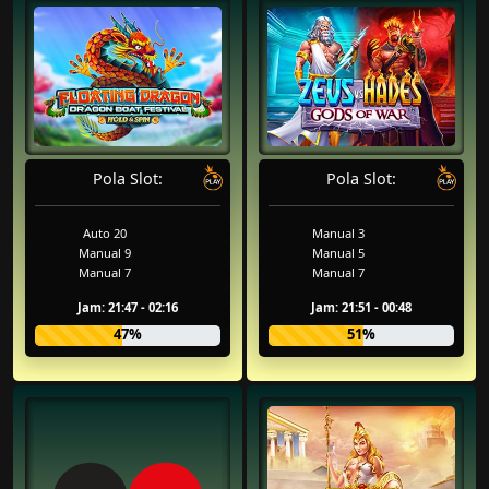
Pola Slot:
Pola Slot:
Auto 20
Manual 3
Manual 9
Manual 5
Manual 7
Manual 7
Jam: 21:47 - 02:16
Jam: 21:51 - 00:48
47%
51%