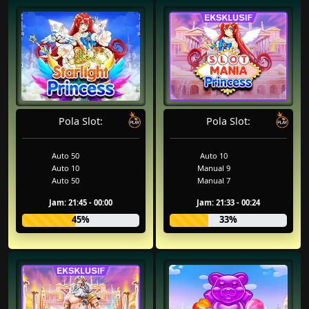
Pola Slot:
Pola Slot:
Auto 50
Auto 10
Auto 10
Manual 9
Auto 50
Manual 7
Jam: 21:45 - 00:00
Jam: 21:33 - 00:24
45%
33%