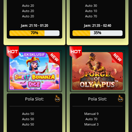
Auto 20
Auto 30
Auto 20
Auto 10
Auto 20
Auto 70
Jam: 21:10 - 01:20
Jam: 21:35 - 02:40
70%
35%
Pola Slot:
Pola Slot:
Auto 50
Manual 9
Auto 50
Auto 70
Auto 50
Manual 3