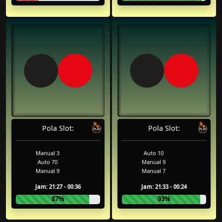
Pola Slot:
Pola Slot:
Manual 3
Auto 10
Auto 70
Manual 9
Manual 9
Manual 7
Jam: 21:27 - 00:36
Jam: 21:33 - 00:24
87%
93%