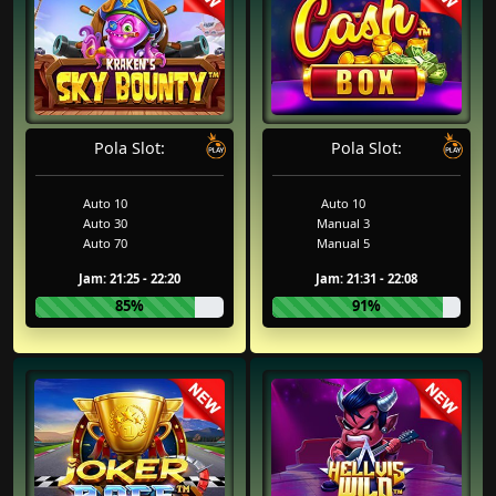
Pola Slot:
Pola Slot:
Auto 10
Auto 10
Auto 30
Manual 3
Auto 70
Manual 5
Jam: 21:25 - 22:20
Jam: 21:31 - 22:08
85%
91%