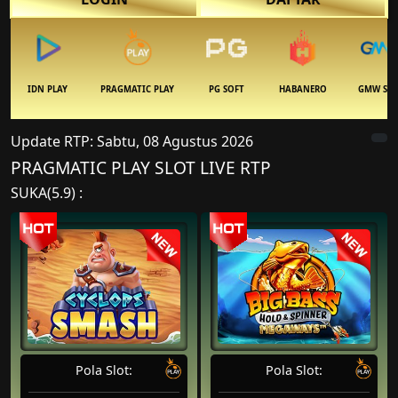
IDN PLAY
PRAGMATIC PLAY
PG SOFT
HABANERO
GMW SL
Update RTP: Sabtu, 08 Agustus 2026
PRAGMATIC PLAY SLOT LIVE RTP
SUKA(5.9) :
Pola Slot:
Pola Slot: