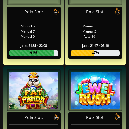
Pola Slot:
Pola Slot:
Manual 5
Manual 5
Manual 7
Manual 3
Manual 9
Auto 50
Jam: 21:31 - 22:08
Jam: 21:47 - 02:16
91%
47%
Pola Slot:
Pola Slot: