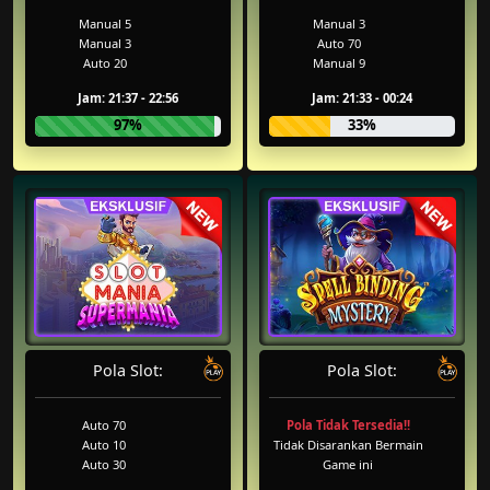
Manual 5
Manual 3
Manual 3
Auto 70
Auto 20
Manual 9
Jam: 21:37 - 22:56
Jam: 21:33 - 00:24
97%
33%
Pola Slot:
Pola Slot:
Auto 70
Pola Tidak Tersedia!!
Auto 10
Tidak Disarankan Bermain
Auto 30
Game ini