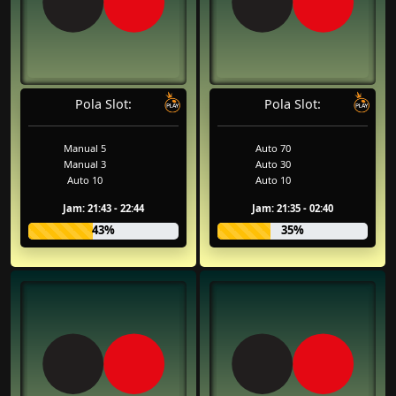
Pola Slot:
Pola Slot:
Manual 5
Auto 70
Manual 3
Auto 30
Auto 10
Auto 10
Jam: 21:43 - 22:44
Jam: 21:35 - 02:40
43%
35%