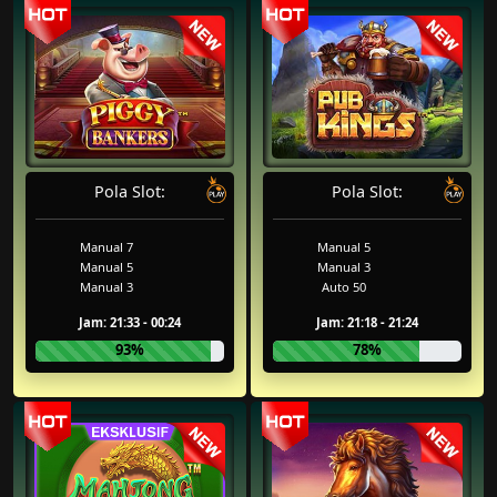
Pola Slot:
Pola Slot:
Manual 7
Manual 5
Manual 5
Manual 3
Manual 3
Auto 50
Jam: 21:33 - 00:24
Jam: 21:18 - 21:24
93%
78%