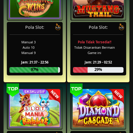
Pola Slot:
Pola Slot:
Manual 3
Pola Tidak Tersedia!!
Auto 10
Tidak Disarankan Bermain
Manual 9
Game ini
Jam: 21:37 - 22:56
Jam: 21:29 - 02:52
97%
29%